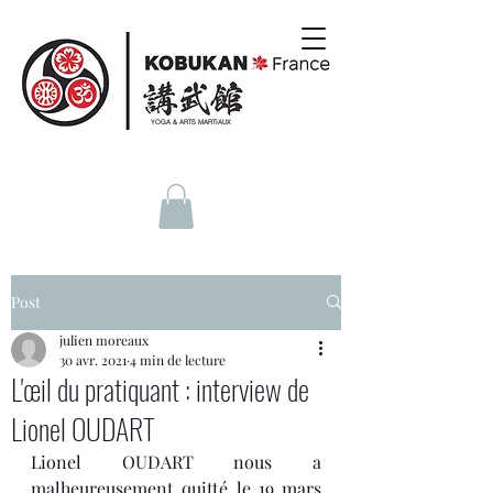
YOGA & ARTS MARTIAUX
Post
julien moreaux
30 avr. 2021
4 min de lecture
L'œil du pratiquant : interview de
Lionel OUDART
Lionel OUDART nous a 
malheureusement quitté le 19 mars 