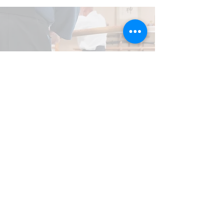
TENSHIN SHODEN KATORI SHINTO
RYU HEIHO SHINSHO
La plus ancienne école d'armes
traditionnelles japonaises
Ecole traditionnelle au Japon et reconnue
trésor national, la tenshin shoden katori