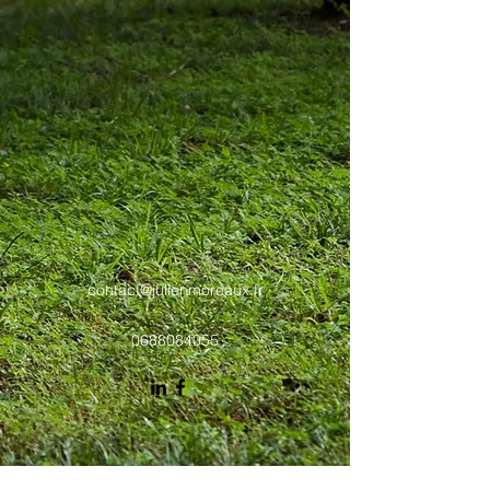
contact@julienmoreaux.fr
0688084055