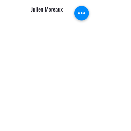
Julien Moreaux
Formulaire d'abonnement
Envoyer
contact@julienmoreaux.fr
0688084055
Dojo privé Besançon
Siège national - Kobukan France
Partenaire officiel de
Tozando
(fabricant
d'armes et équipements japonais)