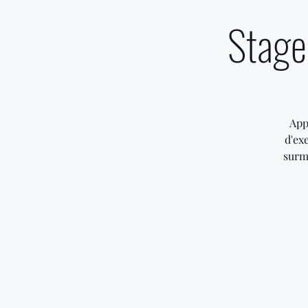
Stage
App
d'ex
surm