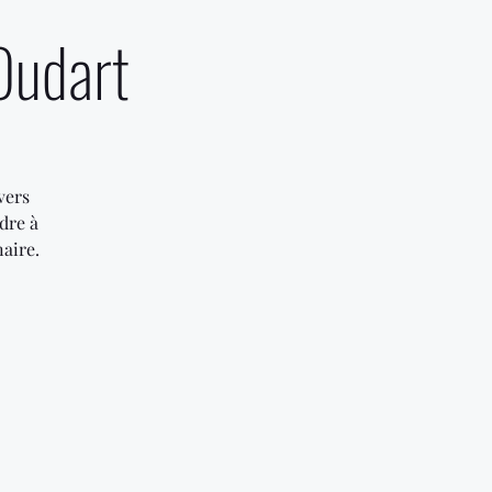
Oudart
vers
dre à
aire.